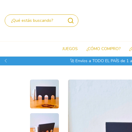
JUEGOS
¿CÓMO COMPRO?
¿
MBA en el día! 🚚❄️