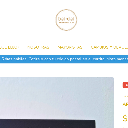
QUÉ ELIJO?
NOSOTRAS
MAYORISTAS
CAMBIOS Y DEVOL
❄️ VENÍ AL LOCAL en Av. Santa Fe 1679 ! Lunes 
-
1
Inic
A
$
El 