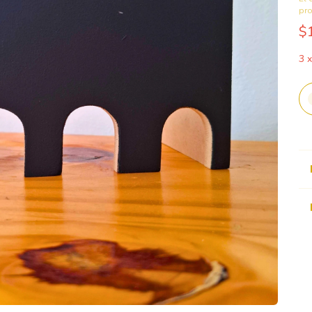
pr
$
3