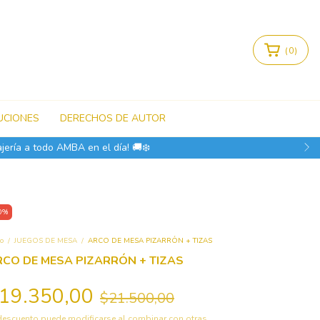
(
0
)
UCIONES
DERECHOS DE AUTOR
a Viernes de 10.30 a 19hs, Sábados de 10.30 a 17hs! EXCLUSIVO: -25% 
0
%
io
/
JUEGOS DE MESA
/
ARCO DE MESA PIZARRÓN + TIZAS
RCO DE MESA PIZARRÓN + TIZAS
19.350,00
$21.500,00
descuento puede modificarse al combinar con otras