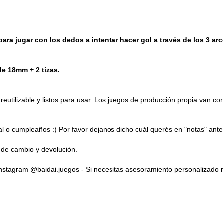
para jugar con los dedos a intentar hacer gol a través de los 3 ar
de 18mm + 2 tizas.
eutilizable y listos para usar. Los juegos de producción propia van co
l o cumpleaños :) Por favor dejanos dicho cuál querés en "notas" antes
s de cambio y devolución.
 Instagram @baidai.juegos - Si necesitas asesoramiento personalizado