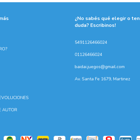
más
¿No sabés qué elegir o te
duda? Escribinos!
5491126466024
RO?
01126466024
baidai.juegos@gmail.com
Av. Santa Fe 1679, Martinez
EVOLUCIONES
E AUTOR