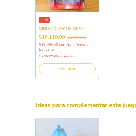
-
10
%
MINI HOCKEY DE MESA
$16.110,00
$17.900,00
$13.693,50
con
Transferencia
bancaria
3
x
$5.370,00
sin interés
Ideas para complementar este juego