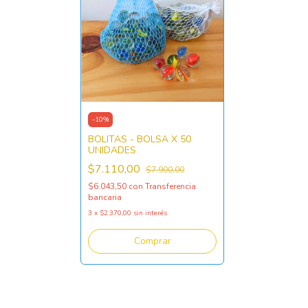
-
10
%
BOLITAS - BOLSA X 50
UNIDADES
$7.110,00
$7.900,00
$6.043,50
con
Transferencia
bancaria
3
x
$2.370,00
sin interés