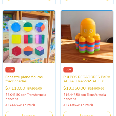
-
10
%
-
10
%
Encastre plano figuras
PULPOS REGADORES PARA
fraccionadas
AGUA, TRASVASADO Y
ENCASTRE
$7.110,00
$19.350,00
$7.900,00
$21.500,00
$6.043,50
con
Transferencia
$16.447,50
con
Transferencia
bancaria
bancaria
3
x
$2.370,00
sin interés
3
x
$6.450,00
sin interés