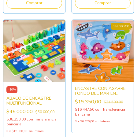
SIN STOCK
ENCASTRE CON AGARRE -
-
10
%
FONDO DEL MAR EN
ÁBACO DE ENCASTRE
INGLÉS
$19.350,00
$21.500,00
MULTIFUNCIONAL
$16.447,50
con
Transferencia
$45.000,00
$50.000,00
bancaria
$38.250,00
con
Transferencia
3
x
$6.450,00
sin interés
bancaria
3
x
$15.000,00
sin interés