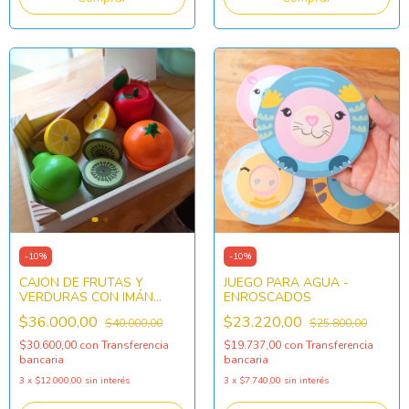
-
10
%
-
10
%
CAJÓN DE FRUTAS Y
JUEGO PARA AGUA -
VERDURAS CON IMÁN
ENROSCADOS
PARA CORTAR
$36.000,00
$23.220,00
$40.000,00
$25.800,00
$30.600,00
con
Transferencia
$19.737,00
con
Transferencia
bancaria
bancaria
3
x
$12.000,00
sin interés
3
x
$7.740,00
sin interés