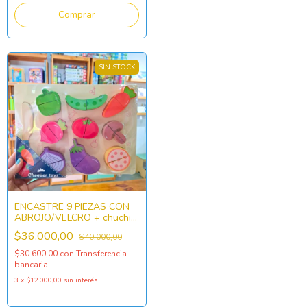
SIN STOCK
ENCASTRE 9 PIEZAS CON
ABROJO/VELCRO + chuchilo
de madera - VEGETALES
$36.000,00
$40.000,00
$30.600,00
con
Transferencia
bancaria
3
x
$12.000,00
sin interés