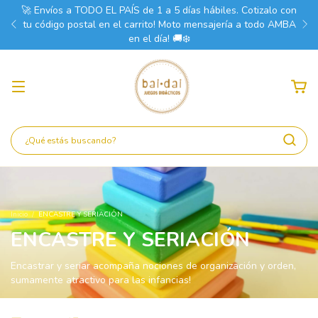
🚀 Envíos a TODO EL PAÍS de 1 a 5 días hábiles. Cotizalo con
tu código postal en el carrito! Moto mensajería a todo AMBA
en el día! 🚚❄️
Inicio
/
ENCASTRE Y SERIACIÓN
ENCASTRE Y SERIACIÓN
Encastrar y seriar acompaña nociones de organización y orden,
sumamente atractivo para las infancias!