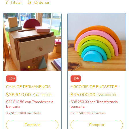
Filtrar
Ordenar
-
10
%
-
10
%
CAJA DE PERMANENCIA
ARCOÍRIS DE ENCASTRE
$38.610,00
$45.000,00
$42.900,00
$50.000,00
$32.818,50
con
Transferencia
$38.250,00
con
Transferencia
bancaria
bancaria
3
x
$12.870,00
sin interés
3
x
$15.000,00
sin interés