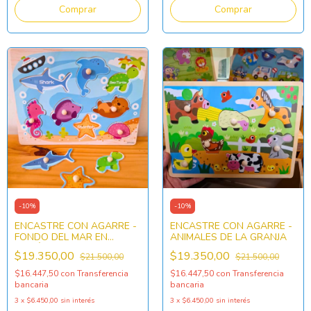
-
10
%
-
10
%
ENCASTRE CON AGARRE -
ENCASTRE CON AGARRE -
FONDO DEL MAR EN
ANIMALES DE LA GRANJA
INGLÉS
$19.350,00
$19.350,00
$21.500,00
$21.500,00
$16.447,50
con
Transferencia
$16.447,50
con
Transferencia
bancaria
bancaria
3
x
$6.450,00
sin interés
3
x
$6.450,00
sin interés