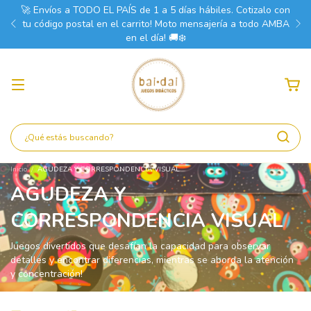
🚀 Envíos a TODO EL PAÍS de 1 a 5 días hábiles. Cotizalo con
tu código postal en el carrito! Moto mensajería a todo AMBA
en el día! 🚚❄️
Inicio
/
AGUDEZA Y CORRESPONDENCIA VISUAL
AGUDEZA Y
CORRESPONDENCIA VISUAL
Juegos divertidos que desafían la capacidad para observar
detalles y encontrar diferencias, mientras se aborda la atención
y concentración!