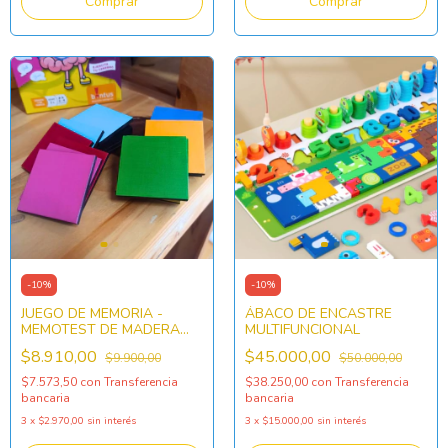
-
10
%
-
10
%
JUEGO DE MEMORIA -
ÁBACO DE ENCASTRE
MEMOTEST DE MADERA
MULTIFUNCIONAL
COLORES x20 piezas
$8.910,00
$45.000,00
$9.900,00
$50.000,00
$7.573,50
con
Transferencia
$38.250,00
con
Transferencia
bancaria
bancaria
3
x
$2.970,00
sin interés
3
x
$15.000,00
sin interés