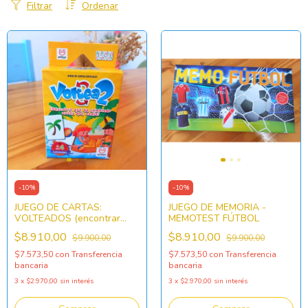
Filtrar
Ordenar
-
10
%
-
10
%
JUEGO DE CARTAS:
JUEGO DE MEMORIA -
VOLTEADOS (encontrar
MEMOTEST FÚTBOL
diferencias)
$8.910,00
$8.910,00
$9.900,00
$9.900,00
$7.573,50
con
Transferencia
$7.573,50
con
Transferencia
bancaria
bancaria
3
x
$2.970,00
sin interés
3
x
$2.970,00
sin interés