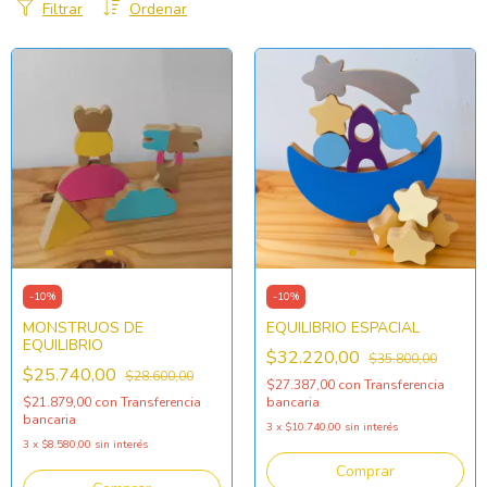
Filtrar
Ordenar
-
10
%
-
10
%
MONSTRUOS DE
EQUILIBRIO ESPACIAL
EQUILIBRIO
$32.220,00
$35.800,00
$25.740,00
$28.600,00
$27.387,00
con
Transferencia
$21.879,00
con
Transferencia
bancaria
bancaria
3
x
$10.740,00
sin interés
3
x
$8.580,00
sin interés