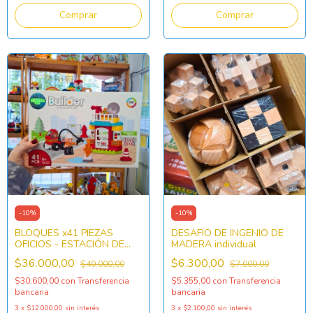
-
10
%
-
10
%
BLOQUES x41 PIEZAS
DESAFÍO DE INGENIO DE
OFICIOS - ESTACIÓN DE
MADERA individual
BOMBEROS
$36.000,00
$6.300,00
$40.000,00
$7.000,00
$30.600,00
con
Transferencia
$5.355,00
con
Transferencia
bancaria
bancaria
3
x
$12.000,00
sin interés
3
x
$2.100,00
sin interés