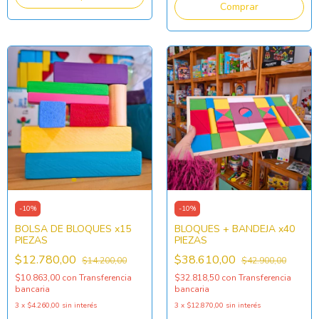
-
10
%
-
10
%
BOLSA DE BLOQUES x15
BLOQUES + BANDEJA x40
PIEZAS
PIEZAS
$12.780,00
$38.610,00
$14.200,00
$42.900,00
$10.863,00
con
Transferencia
$32.818,50
con
Transferencia
bancaria
bancaria
3
x
$4.260,00
sin interés
3
x
$12.870,00
sin interés