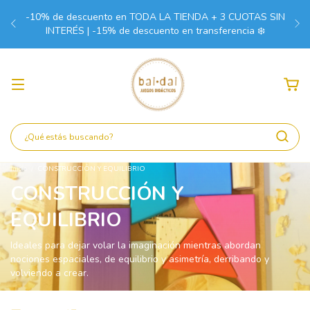
-10% de descuento en TODA LA TIENDA + 3 CUOTAS SIN
INTERÉS | -15% de descuento en transferencia ❄️
Inicio
/
CONSTRUCCIÓN Y EQUILIBRIO
CONSTRUCCIÓN Y
EQUILIBRIO
Ideales para dejar volar la imaginación mientras abordan
nociones espaciales, de equilibrio y asimetría, derribando y
volviendo a crear.