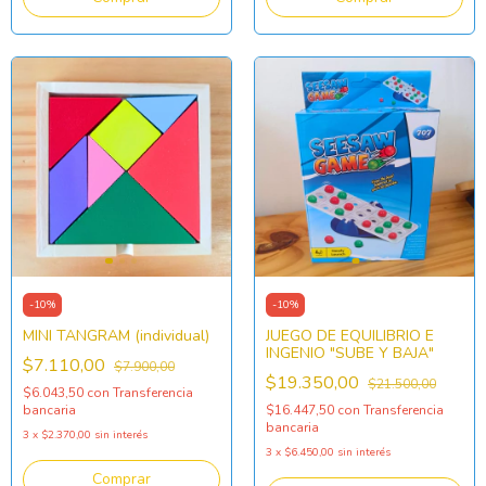
-
10
%
-
10
%
MINI TANGRAM (individual)
JUEGO DE EQUILIBRIO E
INGENIO "SUBE Y BAJA"
$7.110,00
$7.900,00
$19.350,00
$21.500,00
$6.043,50
con
Transferencia
bancaria
$16.447,50
con
Transferencia
bancaria
3
x
$2.370,00
sin interés
3
x
$6.450,00
sin interés