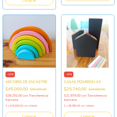
-
10
%
-
10
%
ARCOÍRIS DE ENCASTRE
CASAS PIZARRÓN X3
$45.000,00
$25.740,00
$50.000,00
$28.600,00
$38.250,00
con
Transferencia
$21.879,00
con
Transferencia
bancaria
bancaria
3
x
$15.000,00
sin interés
3
x
$8.580,00
sin interés