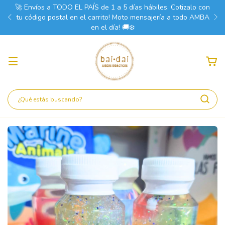
🚀 Envíos a TODO EL PAÍS de 1 a 5 días hábiles. Cotizalo con
tu código postal en el carrito! Moto mensajería a todo AMBA
en el día! 🚚❄️