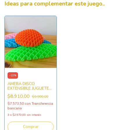
Ideas para complementar este juego..
-
10
%
AMEBA DISCO
EXTENSIBLE JUGUETE
ANTIESTRÉS
$8.910,00
$9.900,00
$7.573,50
con
Transferencia
bancaria
3
x
$2.970,00
sin interés