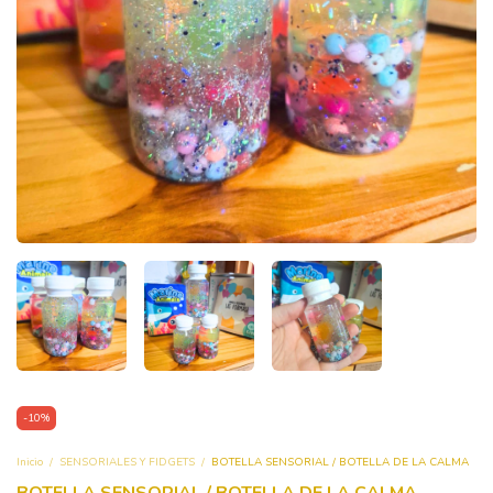
-
10
%
Inicio
/
SENSORIALES Y FIDGETS
/
BOTELLA SENSORIAL / BOTELLA DE LA CALMA