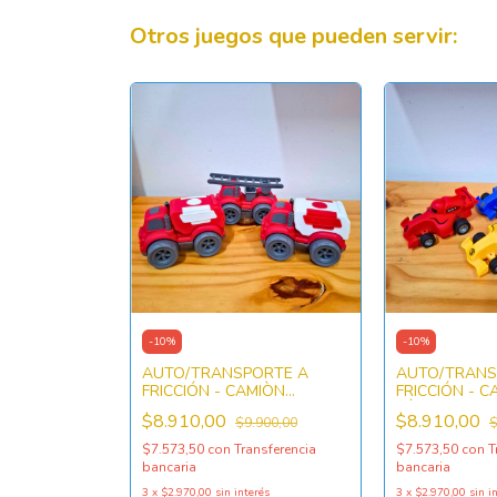
Otros juegos que pueden servir:
-
10
%
-
10
%
AUTO/TRANSPORTE A
AUTO/TRANS
FRICCIÓN - CAMIÒN
FRICCIÓN - 
BOMBERO
FÓRMULA 1
$8.910,00
$8.910,00
$9.900,00
$
$7.573,50
con
Transferencia
$7.573,50
con
T
bancaria
bancaria
3
x
$2.970,00
sin interés
3
x
$2.970,00
sin i