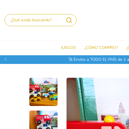
JUEGOS
¿CÓMO COMPRO?
¿
🚀 Envíos a TODO EL PAÍS de 1 a 