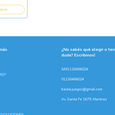
más
¿No sabés qué elegir o te
duda? Escribinos!
5491126466024
RO?
01126466024
baidai.juegos@gmail.com
Av. Santa Fe 1679, Martinez
EVOLUCIONES