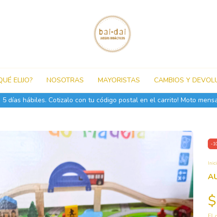
QUÉ ELIJO?
NOSOTRAS
MAYORISTAS
CAMBIOS Y DEVOL
5 días hábiles. Cotizalo con tu código postal en el carrito! Moto mensa
-
1
Inic
A
$
El 