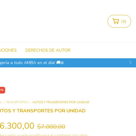
(
0
)
UCIONES
DERECHOS DE AUTOR
jería a todo AMBA en el día! 🚚❄️
0
%
io
/
TRANSPORTES
/
AUTOS Y TRANSPORTES POR UNIDAD
UTOS Y TRANSPORTES POR UNIDAD
6.300,00
$7.000,00
descuento puede modificarse al combinar con otras