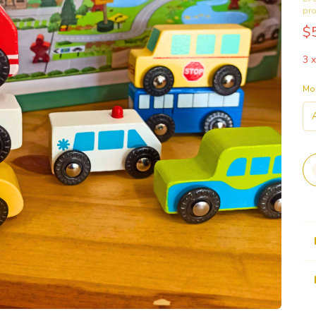
pr
$
3
Mo