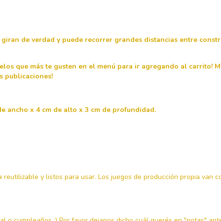
 giran de verdad y puede recorrer grandes distancias entre constru
delos que más te gusten en el menú para ir agregando al carrito!
M
s publicaciones!
de ancho x 4 cm de alto x 3 cm de profundidad.
reutilizable y listos para usar. Los juegos de producción propia van c
l o cumpleaños :) Por favor dejanos dicho cuál querés en "notas" antes